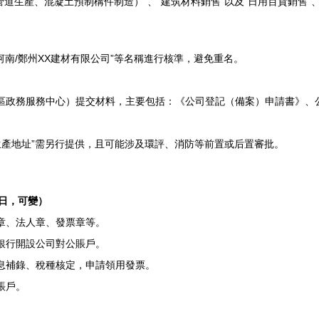
道生產、混凝土預制構件制造）”、“建筑材料銷售”以及“日用百貨銷售”
河南/鄭州XX建材有限公司”等名稱進行核準，避免重名。
區政務服務中心）提交材料，主要包括：《公司登記（備案）申請書》、
生產地址”需另行提供，且可能涉及環評、消防等前置或后置審批。
作日，可變）
章、法人章、發票章等。
銀行開設公司對公賬戶。
息補錄、稅種核定，申請領用發票。
賬戶。