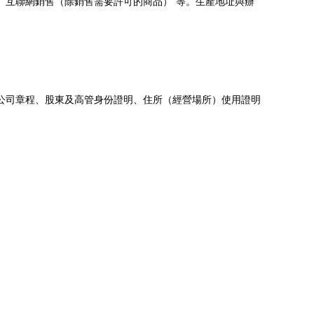
、“互聯網銷售（除銷售需要許可的商品）”等。生產地址與辦
公司章程、股東及高管身份證明、住所（經營場所）使用證明