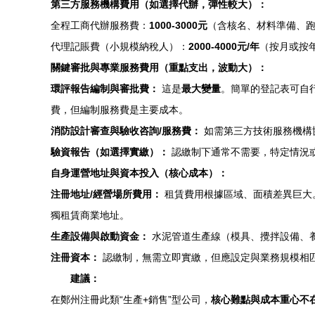
第三方服務機構費用（如選擇代辦，彈性較大）：
全程工商代辦服務費：
1000-3000元
（含核名、材料準備、
代理記賬費（小規模納稅人）：
2000-4000元/年
（按月或按
關鍵審批與專業服務費用（重點支出，波動大）：
環評報告編制與審批費：
這是
最大變量
。簡單的登記表可自
費，但編制服務費是主要成本。
消防設計審查與驗收咨詢/服務費：
如需第三方技術服務機構
驗資報告（如選擇實繳）：
認繳制下通常不需要，特定情況
自身運營地址與資本投入（核心成本）：
注冊地址/經營場所費用：
租賃費用根據區域、面積差異巨大
獨租賃商業地址。
生產設備與啟動資金：
水泥管道生產線（模具、攪拌設備、
注冊資本：
認繳制，無需立即實繳，但應設定與業務規模相
建議：
在鄭州注冊此類“生產+銷售”型公司，
核心難點與成本重心不