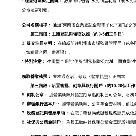
*
經營范圍擬定關鍵：
必須同時包含“水泥制品制造（或水泥管
公地址需明確。
公司名稱核準：
通過“河南省企業登記全程電子化平臺”提交“
第二階段：主體登記與領取執照（約3-5個工作日）
3.
提交注冊材料：
在線或前往鄭州市市場監督管理局（或各
（如租賃合同、房產證）。
*
特別注意：
生產型企業的“住所”通常指辦公地址，而實際“
領取營業執照：
審核通過后，領取《營業執照》正副本。
第三階段：后置審批、刻章與銀行開戶（約10-20個工
5.
刻制公章：
憑營業執照到指定刻章點刻制公司公章、財務
6.
辦理銀行基本戶：
攜帶營業執照、公章等全套材料，前往
7.
稅務登記與發票申領：
在電子稅務局或辦稅服務廳完成信
8.
社保與公積金開戶：
為員工繳納社保和公積金需開設相應