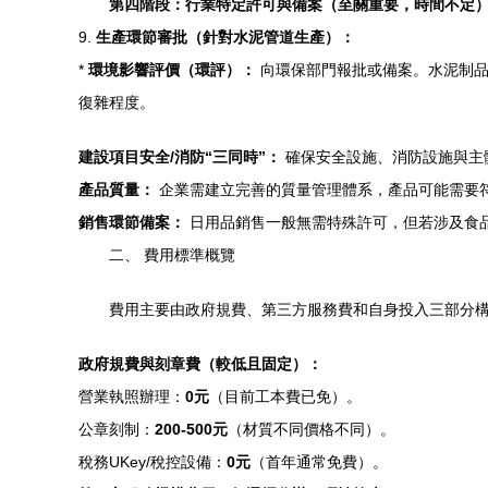
第四階段：行業特定許可與備案（至關重要，時間不定
9.
生產環節審批（針對水泥管道生產）：
*
環境影響評價（環評）：
向環保部門報批或備案。水泥制品
復雜程度。
建設項目安全/消防“三同時”：
確保安全設施、消防設施與主
產品質量：
企業需建立完善的質量管理體系，產品可能需要符
銷售環節備案：
日用品銷售一般無需特殊許可，但若涉及食
二、 費用標準概覽
費用主要由政府規費、第三方服務費和自身投入三部分
政府規費與刻章費（較低且固定）：
營業執照辦理：
0元
（目前工本費已免）。
公章刻制：
200-500元
（材質不同價格不同）。
稅務UKey/稅控設備：
0元
（首年通常免費）。