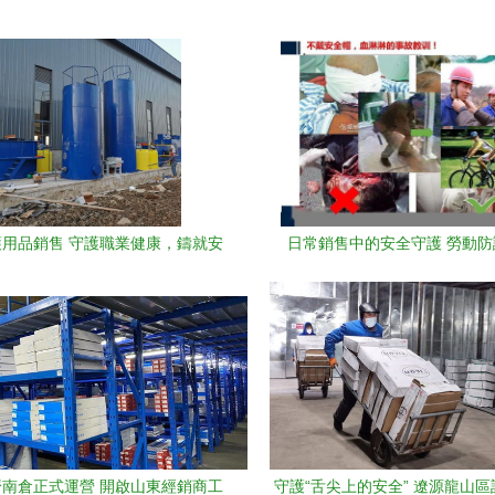
用品銷售 守護職業健康，鑄就安
日常銷售中的安全守護 勞動防
全生產防線
（PPE）知識普及
南倉正式運營 開啟山東經銷商工
守護“舌尖上的安全” 遼源龍山