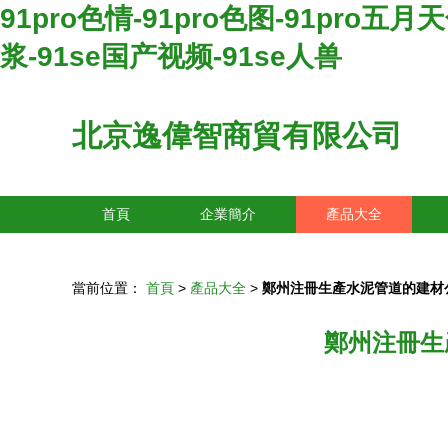
91pro色情-91pro色图-91pro五
浆-91se国产视频-91se人兽
北京逸偉智商貿有限公司
首頁
企業簡介
產品大全
當前位置：
首頁
>
產品大全
>
鄭州注冊生產水泥管道的建材
鄭州注冊生