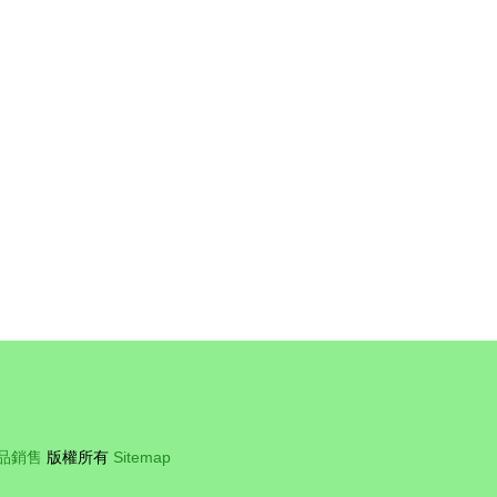
售安全
監管，守護群眾安康
品銷售
版權所有
Sitemap