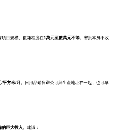
據項目規模、復雜程度在
1萬元至數萬元不等
。審批本身不收
0元/平方米/月
。日用品銷售辦公可與生產地址在一起，也可單
備的巨大投入
。建議：