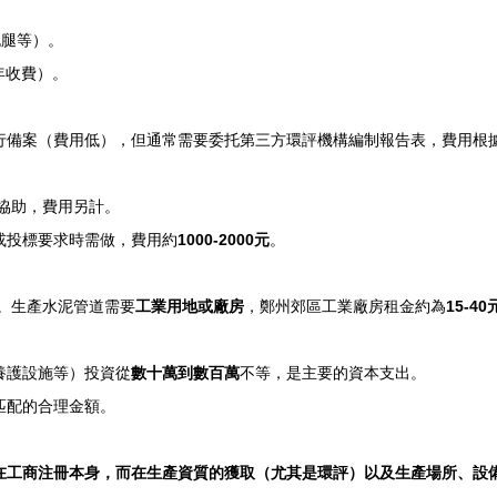
跑腿等）。
年收費）。
行備案（費用低），但通常需要委托第三方環評機構編制報告表，費用根
協助，費用另計。
或投標要求時需做，費用約
1000-2000元
。
。生產水泥管道需要
工業用地或廠房
，鄭州郊區工業廠房租金約為
15-4
養護設施等）投資從
數十萬到數百萬
不等，是主要的資本支出。
匹配的合理金額。
在工商注冊本身，而在生產資質的獲取（尤其是環評）以及生產場所、設