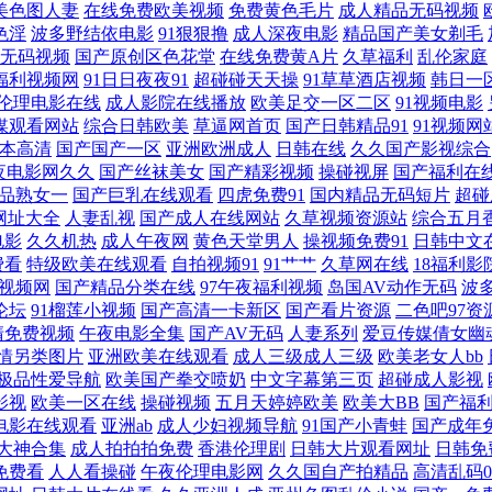
碰人人三级 97欧美色色 西瓜视频 91网在线 人人影院操 青青草综合 免费的肏屄网址 五
美色图人妻
在线免费欧美视频
免费黄色毛片
成人精品无码视频
色淫
波多野结依电影
91狠狠撸
成人深夜电影
精品国产美女剃毛
无码视频
国产原创区色花堂
在线免费黄A片
久草福利
乱伦家庭
网 青青草国产 九一福利社 精品国产日日夜夜 日本a天堂 草久在线视频 影音先锋麻豆天美 9
福利视频网
91日日夜夜91
超碰碰天天操
91草草酒店视频
韩日一
伦理电影在线
成人影院在线播放
欧美足交一区二区
91视频电影
狼友网站 超碰色日本超碰色 国产高潮免费 www97人人爽 亚洲一区 91大香蕉福利在
媒观看网站
综合日韩欧美
草逼网首页
国产日韩精品91
91视频网
本高清
国产国产一区
亚洲欧洲成人
日韩在线
久久国产影视综合
 午夜片在线观看 A片网站入口 日本天堂黃色網頁 欧美99视频 秋霞伦理网 久久草草视
夜电影网久久
国产丝袜美女
国产精彩视频
操碰视屏
国产福利在
品熟女一
国产巨乳在线观看
四虎免费91
国内精品无码短片
超碰
网址大全
人妻乱视
国产成人在线网站
久草视频资源站
综合五月
草91视频 青青草莓视频 国产日韩精品久久久久久久久久 国产91网址 国产白虎白丝 超碰情趣
电影
久久机热
成人午夜网
黄色天堂男人
操视频免费91
日韩中文
费看
特级欧美在线观看
自拍视频91
91艹艹
久草网在线
18福利影
艾香蕉视 91精东传媒网站 国外免费视频 日韩色图导航 超碰性爱天天 在线免费看福利 
1视频网
国产精品分类在线
97午夜福利视频
岛国AV动作无码
波
论坛
91榴莲小视频
国产高清一卡新区
国产看片资源
二色吧97资
人人干 四房色播电影 久久色欧美 99热久草 成人AV男人天堂 日本成人免费 伊人网在线成
清免费视频
午夜电影全集
国产AV无码
人妻系列
爱豆传媒倩女幽
情另类图片
亚洲欧美在线观看
成人三级成人三级
欧美老女人bb
极品性爱导航
欧美国产拳交喷奶
中文字幕第三页
超碰成人影视
品国产一二三 中文字幕无人区 日本久久香蕉 加勒比成人aV导航 97人人草人人爱 欧洲
影视
欧美一区在线
操碰视频
五月天婷婷欧美
欧美大BB
国产福
电影在线观看
亚洲ab
成人少妇视频导航
91国产小青蛙
国产成年
新久久精彩黑料 超碰97精品 中文字幕第4页 99亚洲中文 亚洲成人小说网 91蜜桃臀 四
1大神合集
成人拍拍拍免费
香港伦理剧
日韩大片观看网址
日韩免
免费看
人人看操碰
午夜伦理电影网
久久国自产拍精品
高清乱码0