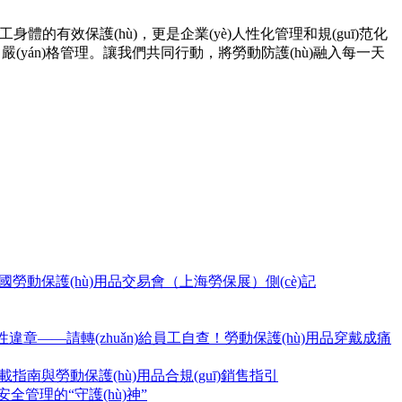
體的有效保護(hù)，更是企業(yè)人性化管理和規(guī)范化
齊資源、嚴(yán)格管理。讓我們共同行動，將勞動防護(hù)融入每一天
中國勞動保護(hù)用品交易會（上海勞保展）側(cè)記
慣性違章——請轉(zhuǎn)給員工自查！勞動保護(hù)用品穿戴成痛
下載指南與勞動保護(hù)用品合規(guī)銷售指引
)安全管理的“守護(hù)神”