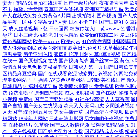
超碰 91操操操人人操 91香蕉传媒 人人操人人操人91 青娱乐超碰吧 超
妻无码精品
91自拍在线观看
国产一级片内射
夜夜骑青青草
欧
不卡
加勒比性爱网
青草国产在线视频
亚洲国产精品导航
欧美
产人在线成免费
免费黄色A片网址
微拍福利国产视频
国产人成
视频 999色综合 婷婷爱玖玖 AAA国产999 日韩高清成人 欧美干b
品午夜一区
中文字幕无码人妻
日本不卡二区
国产日韩91
久草
天
成人丝瓜视频下载
日韩逼网
精东传媒入口
黄wwww色
香港
免费电影在线观看网站 欧美岛国123 精品无码一区二区人妻久久蜜桃 日韩
导航
日本三级光棍影院
91大神精品
欧美怡红院院二区
爱豆传
黄色岛国网站
欧美一xxxxx
欧美gayv
91色情激情网
中国韩国日
美淫社 艹逼91网站污污大香蕉大香蕉 影音先锋中文资源av 91社区福利
成人性爱aa影院
欧美性爱插插
欧美日韩色黄片
91草莓影院
午
宅男免费
另类亚洲色情
家庭乱伦理电影
91草B草B视频
国产精
在线一
国产原创视频在线
国产视频高清
国产丝袜一区
黄色av
导航 国产肛交91 97超碰操 天天人人人妻 91草草 日韩丝袜美腿 蜜桃
激情五月天色色
欧美极品电影
日韩成人第一页
国产日韩欧美
区精品麻豆经典
国产在线观看资源
波多野洁衣视频
污网站免
爱网 日本高清网址 岛国aV在线免费 青草视频下载 女优天堂在线 久久
理电影网站
艹艹操操
AV黄色观看网站
日韩欧美在线国产
新9
日韩精品
91福利视频导航
欧美喷水影院
91爱爱视频
欧美色图
视频 欧洲精品 免费影院伦理剧 超碰资源网站AV 超碰91熟妇 97超碰
费
免费潮喷
91原创国产视频
成人吃瓜福利
国产在线9
操碰高
小视频
免费91
国产日产亚洲精品
91社在线高清
人人草香蕉
激
国产自拍
国产美女在线视频
欧美又大
无码四虎
女同激吻视频
视频国产在线 色眯眯AV网 免费AV超碰 超碰人妻色图 日本不卡a∨ 精
月天国产
综合网五月天
美女主播青草
国产高清不卡视频
四虎
精网站
18成年人网站
日本高清电影网
男女啪啪午夜视频
免费
女生91小视频大全 超碰美女少妇 麻豆午夜剧场 www日韩网站三及片 最
看
在线撸丝片
91草碰
国产成人激情视频
黑料吃瓜精品偷拍
9
本一级在线视频
国产好片浮力
91久操
国产精品成人在线
精品