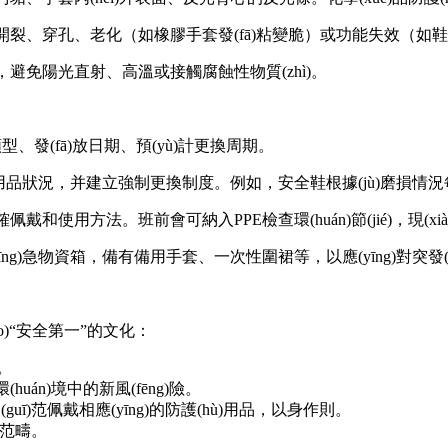
、開裂、穿孔、老化（如橡膠手套發(fā)粘變脆）或功能失效（如
，避免陽光直射、高溫或接觸腐蝕性物質(zhì)。
型、發(fā)放日期、預(yù)計更換周期。
查用品狀況，并建立強制更換制度。例如，安全鞋根據(jù)磨損情
和使用方法。班前會可納入PPE檢查環(huán)節(jié)，現(xiàn)
(yīng)急物資箱，備有備用手套、一次性圍裙等，以應(yīng)對突發
ǎo)“安全第一”的文化：
)。
uán)境中的新風(fēng)險。
規(guī)范佩戴相應(yīng)的防護(hù)用品，以身作則。
范疇。