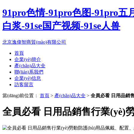
91pro色情-91pro色图-91pr
白浆-91se国产视频-91se人兽
北京逸偉智商貿(mào)有限公司
首頁
企業(yè)簡介
產(chǎn)品大全
聯(lián)系我們
企業(yè)信息
訪客留言
當(dāng)前位置：
首頁
>
產(chǎn)品大全
>
全員必看 日用品銷售行
全員必看 日用品銷售行業(yè)