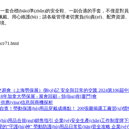
標(biāo)準(zhǔn)的安全鞋、一副合適的手套，不僅是對員工身
guī)范佩戴、用心維護(hù)；請各級管理者切實負(fù)責(zé)、配
)境。
/71.html
安全與日常的交匯 2024第106屆
18年加拿大勞保展 - 展會回顧 - 領(lǐng)肯[廈門]會
供應(yīng)信息與商機探析
200張圖揭露工廠習(xí)
企業(yè)安全生產(chǎn)工作制度牌
勞動防護(hù)用品日常監(jiān)管全攻略 企業(yè