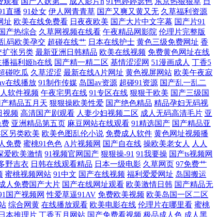
费观看
国产人妖第二
成人影片h
91色婷婷瑟色
东京热狠狠草
日
线 91播放 成人AV久久久大香蕉 91福利所 超碰女AV 中文字幕视频在
91直播
91处女
伊人网青青草
国产又爽又黄又无
久草福利资源
网址
欧美在线免费看
日夜夜欧美
国产大片中文字幕
国产片91
人人看人人插人人操 91熟女在线播 青青草人人干AV 韩国美女操逼视频 免费
国产热综合
久草网视频在线看
午夜精品网影院
伦理片完整版
乱码欧美孕交
超碰在线艹
日本在线护士
黄色三级免费网址
香
青AV 豆花免费网站 国产91传媒VA 国产另类老女人 第一色色网 69撸
交扩张另类
最新亚洲日韩精品
欧美在线视频
免费黄色网址在线
主播福利姬h在线
国产精一精二区
基情涩涩网
51漫画成人
丁香5
超碰吃瓜
久草涩涩
最新在线A片网址
黄色视屏网站
欧美午夜寂
国产黄色成人在线 操奶网站91嗯啊啊 中文字幕在线 4438an全国最大五
1av在线播放
91制作传媒
岛国av资源
超碰91资源
国产乱一乱二
人软件视频
午夜宅男在线
91专区在线
狠狠干欧美
国产三级国
本黄色永久视频 午夜影院黄色 日本欧美电影 久久B 成人污版视频 91偷情综
国产精品五月天
狠狠操欧美性爱
国产绝色精品
精品孕妇无码视
日视频
高清国产剧观看
人妻少妇视频二区
成人无码高清毛片
亚
免费
亚洲精品第五页
麻豆网站在线观看
91精选国产
国产精品亚
人福利AV 97操碰操碰 99热首页 超碰在线97资源 www五月天久久
类区另类欧美
欧美色图乱伦小说
免费成人软件
黄色网址视频播
人免费
蜜桃91色色
A片视频网
国产自在线
操欧美老女人
人人
 97超碰色色 青青草原的动物
深爱欧美激情
91视频官网国产
狠狠操-91
91我要操
国产ts视频网
多野吉衣
日韩在线观看精品
日本一级电影
久草网页
97免费艹
频
蜜桃视频网站
91中文
国产在线视频
福利爱爱网址
岛国搬运
成人免费国产大片
国产在线网址观看
欧美激情日韩
国产精品无
91国产视频网
性爱草逼91AV
免费欧美视频
欧美岛国一区二区
站
综合网黄
在线播放观看
欧美电影在线
伦理片在哪里看
蜜桃
日本推理片
丁香五月网站
国产免费看视频
极品成人色
成人黑