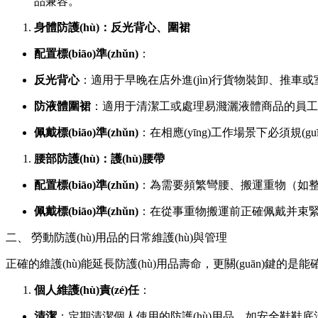
品兼容。
身體防護(hù)：反光背心、圍裙
配置標(biāo)準(zhǔn)
：
反光背心
：適用于早晚在店外進(jìn)行貨物裝卸、推車或
防液體圍裙
：適用于清潔工或處理易濺灑液體商品的員工
佩戴標(biāo)準(zhǔn)
：在相應(yīng)工作場景下必須規(g
腰部防護(hù)：護(hù)腰帶
配置標(biāo)準(zhǔn)
：為需要頻繁彎腰、搬運重物（如
佩戴標(biāo)準(zhǔn)
：在從事重物搬運前正確佩戴并束緊
二、 勞動防護(hù)用品的日常維護(hù)與管理
正確的維護(hù)能延長防護(hù)用品壽命，更關(guān)鍵的是能
個人維護(hù)責(zé)任
：
清潔
：定期清潔個人使用的防護(hù)用品，如安全鞋鞋底污垢