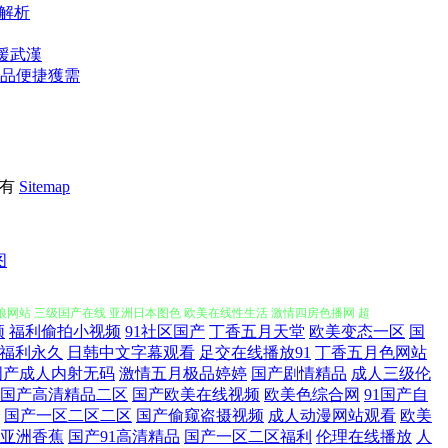
值解析
馳援武漢
)實用品便捷獲需
所有
Sitemap
妖射精 丁香影院 奇优伦理片 日韩伦理在线 91福利com 日韩欧美综合在
图
色狼网站 三级国产在线 亚洲日本图色 欧美在线性生活 激情四房色播网 超
频
福利偷拍小视频
91社区国产
丁香五月天堂
欧美变态一区
国
肏屄的视频不卡的 中文字幕日韩有码 天堂男人操 激情人妻中文字幕 超碰人
福利永久
日韩中文字幕观看
足交在线播放91
丁香五月色网站
国产成人内射无码
激情五月极品婷婷
国产剧情精品
成人三级伦
国产高清精品二区
国产欧美在线视频
欧美色综合网
91国产自
电脑版 日本福利网站苹果tv 超碰勉费人妻 日本a区 亚洲免费成 久久天堂
国产一区二区二区
国产偷窥盗摄视频
成人动漫网站观看
欧美
亚洲香蕉
国产91高清精品
国产一区二区福利
伦理在线播放
人