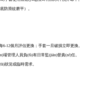
鞋底防滑紋磨平）。
況每6-12個月評估更換；手套一旦破損立即更換。
場管理人員負(fù)有日常監(jiān)督責(zé)任。
(fā)狀況或臨時需求。