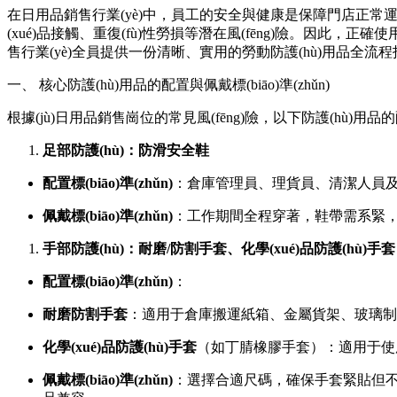
在日用品銷售行業(yè)中，員工的安全與健康是保障門店正常運營和
(xué)品接觸、重復(fù)性勞損等潛在風(fēng)險。因此，
售行業(yè)全員提供一份清晰、實用的勞動防護(hù)用品全流
一、 核心防護(hù)用品的配置與佩戴標(biāo)準(zhǔn)
根據(jù)日用品銷售崗位的常見風(fēng)險，以下防護(hù)用品
足部防護(hù)：防滑安全鞋
配置標(biāo)準(zhǔn)
：倉庫管理員、理貨員、清潔人員及所有可
佩戴標(biāo)準(zhǔn)
：工作期間全程穿著，鞋帶需系緊，
手部防護(hù)：耐磨/防割手套、化學(xué)品防護(hù)手套
配置標(biāo)準(zhǔn)
：
耐磨防割手套
：適用于倉庫搬運紙箱、金屬貨架、玻璃制
化學(xué)品防護(hù)手套
（如丁腈橡膠手套）：適用于使
佩戴標(biāo)準(zhǔn)
：選擇合適尺碼，確保手套緊貼但不過緊。