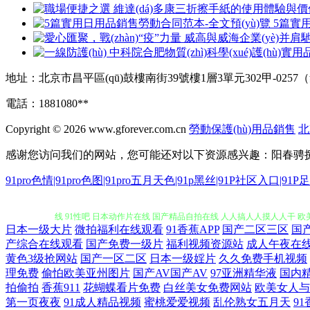
5篇實
地址：北京市昌平區(qū)鼓樓南街39號樓1層3單元302甲-025
電話：1881080**
Copyright © 2026
www.gforever.com.cn
勞動保護(hù)用品銷售
北
感谢您访问我们的网站，您可能还对以下资源感兴趣：阳春骋
日本三级精品久久一区二区欧美 avtb麻豆花绯 海角社区福利视频 国产红
91pro色情|91pro色图|91pro五月天色|91p黑丝|91P社区入口|91
线 91性吧 日本动作片在线 国产精品自拍在线 人人搞人人摸人人干 欧
日本一级大片
微拍福利在线观看
91香蕉APP
国产二区三区
国
碰人人操人 超碰97在线播放 日本韩国成人 天天操WWW 人人爽人人爽
产综合在线观看
国产免费一级片
福利视频资源站
成人午夜在
黄色3级抢网站
国产一区二区
日本一级婬片
久久免费手机视频
理免费
偷怕欧美亚州图片
国产AV国产AV
97亚洲精华液
国内
妻爽 手机在线视91 波多野吉衣无码 国产传媒专区 黄碟视频久久 91色
拍偷拍
香蕉911
花蝴蝶看片免费
白丝美女免费网站
欧美女人与
第一页夜夜
91成人精品视频
蜜桃爱爱视频
乱伦熟女五月天
9