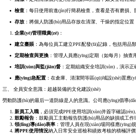
檢查
：每日使用前進(jìn)行簡易檢查，查看是否有磨損
存放
：將個人防護(hù)用品存放在清潔、干燥的指定位置
企業(yè)管理職責(zé)
：
建立臺賬
：為每位員工建立PPE配發(fā)記錄，包括用品類
定期檢查與更換
：管理人員應(yīng)定期（如每月）抽
培訓(xùn)與監(jiān)督
：定期組織安全培訓(xùn)，演示正確佩戴
應(yīng)急配置
：在倉庫、清潔間等區(qū)域設(shè)置應
三、 全員安全意識：超越裝備的文化建設(shè)
勞動防護(hù)的最后一道防線是人的意識。公司應(yīng)倡導(d
新員工入職
，必須完成PPE使用培訓(xùn)并簽字確認(rèn
鼓勵報告
：鼓勵員工主動報告防護(hù)用品的缺損或工作環(h
領(lǐng)導(dǎo)表率
：管理人員在現(xiàn)場同樣應(yīng)
將PPE使用情況
納入日常安全巡檢和績效考核的積極評價