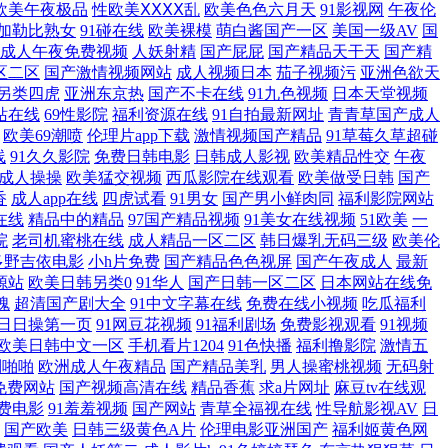
月天干逼网站2 韩国少妇VA 久久草青青草av www精品97 亚洲黄色免费
欧美午夜极品
性欧美ⅩⅩⅩⅩ乱
欧美色色六月天
91影视网
午夜伦
加勒比熟女
91碰在线
欧美裸模
萌白酱国产一区
美国一级AV
国
成人午夜免费视频
人妖射精
国产屁屁
国产精品天干天
国产精
1在现观看免费网站 探花视频 视频在线第91页 日韩v片 日韩无码绯色av
区二区
国产激情视频网站
成人视频日本
茄子视频污
亚洲色欲天
另类四虎
亚洲东京热
国产不卡在线
91九色视频
日本天堂视频
线 日爽人人爱 91一区二区 人操人精品 91最新网站 国产自慰网址 日韩
站在线
69性影院
福利资源在线
91自拍最新网址
青青草国产成人
欧美69潮喷
伦理片app下载
激情视频国产精品
91草莓久草超碰
频成人 欧美性爱首页 91高清视频网站 九九视频网 91欧洲视频 大香蕉网
线
91久久影院
免费日韩电影
日韩成人影视
欧美精品性交
午夜
成人操操
欧美猛交视频
西瓜影院在线观看
欧美做受日韩
国产
香
成人app在线
四虎试看
91男女
国产男小鲜肉同
福利影院网站
av AV香蕉99 影视哚哚理论先锋 91在线免费观看羞 婷婷日逼网 AV性
在线
精品中的精品
97国产精品视频
91美女在线视频
51欧美
一
院
老司机蜜桃在线
成人精品一区二区
韩日爆乳无码三级
欧美伦
91颜色在线免费观看 天天肏屄网 青青草超碰在线 日韩电影成人 97尤物
多野吉依电影
小h片免费
国产精品色色视屏
国产午夜成人
最新
源站
欧美日韩另类0
91华人
国产日韩一区二区
日本网站在线免
人AV 不卡第国产色 日本操逼福利在线 欧美青青久久 在线看黄www 51
魂
超清国产剧大全
91中文字幕在线
免费在线小视频
吃瓜福利
日日操第一页
91网豆花视频
91福利剧场
免费影视观看
91视频
欧美日韩中文一区
手机看片1204
91色快播
福利撸影院
激情五
狠艹 五月激情网站 伪娘性交 超碰97在线草 日韩欧美群P 婷婷成人网导航
利啪啪
欧洲成人午夜精品
国产精品美乳
男人操蜜桃视频
无码射
免费网站
国产视频高清在线
精品香蕉
求a片网址
麻豆tv在线观
虎99AV 久草美女视频 日韩午夜电影 av涩涩 日韩无码网址 欧洲诱惑影
费电影
91羞羞视频
国产网站
青草全福视在线
性导航影视AV
日
国产欧美
日韩三级黄色A片
伦理电影亚洲国产
福利姬黄色网