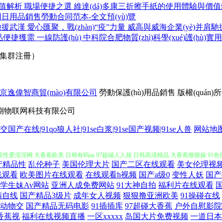
職場便捷之選 維達(dá)多康三折擦手紙的使用體驗與價
用日用品銷售勞動合同范本-全文預(yù)覽
愛心匯聚，戰(zhàn)“疫”力量 威高與威海企業(yè)并肩
一線防護(hù) 中科院合肥物質(zhì)科學(xué)護(hù
7（集群注冊）
京逸偉智商貿(mào)有限公司
勞動保護(hù)用品銷售
版權(quán)
捌物联网科技有限公司
杏导航 WWW快播 香蕉伊人在线 91jk白丝在线 天堂网亚洲区手机版 久久露脸视频 人
P足交国产在线|91qo狼人社|91se白浆|91se国产视频|91se人兽
网站地
美性爱淫淫网 大香蕉欧美 日韩有码au 97超碰人人操 日韩高清精品 大香蕉狠狠操 91
产精品性
乱伦种子
美国伦理大片
国产二区在线观看
美女伦理视
AV 另类成版 AV日日插 免费色色网站 午夜久久看片 人人撸人人色 超碰人人人操 
线观看
欧美图片在线观看
在线观看h视频
国产a级0
变性人妖
国产
学生妹Av网站
亚洲人成免费网站
91大神自拍
福利片在线观看
精自线
国产精品3级片
成年女人视频
狠狠撸亚洲欧美
91操碰在线
网入口在线看 七次郎在线视频 www99人人 美女奸三级 AV另类TS 人人视频官网首页
动物交
国产精品无码电影
91插插库
97超碰大香蕉
户外自慰影院
1香蕉视
福利在线视频直播
一区xxxxx
岛国大片免费视频
一道日本