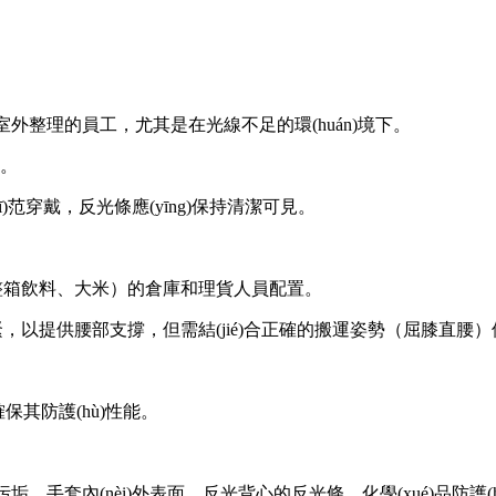
室外整理的員工，尤其是在光線不足的環(huán)境下。
。
uī)范穿戴，反光條應(yīng)保持清潔可見。
整箱飲料、大米）的倉庫和理貨人員配置。
，以提供腰部支撐，但需結(jié)合正確的搬運姿勢（屈膝直腰）
確保其防護(hù)性能。
、手套內(nèi)外表面、反光背心的反光條。化學(xué)品防護(h