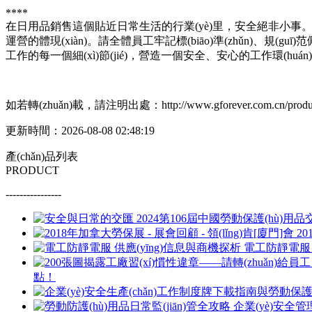
****
在日用品銷售這個貼近日常生活的行業(yè)里，安全絕非小事。一套合
運營的體現(xiàn)。請全體員工牢記標(biāo)準(zhǔn)、規(
工作的每一個細(xì)節(jié)，營造一個安全、安心的工作環(huán
如若轉(zhuǎn)載，請注明出處：http://www.gforever.com.cn/product
更新時間：2026-08-08 02:48:19
產(chǎn)品列表
PRODUCT
----------------
20
電工防靜電服 
點！