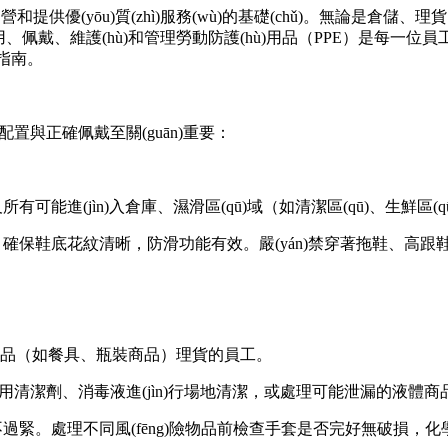
提供優(yōu)質(zhì)服務(wù)的基礎(chǔ)。無論是
正確使用、佩戴、維護(hù)和管理勞動防護(hù)用品（PPE）是每
程指南。
的配置與正確佩戴至關(guān)重要：
能進(jìn)入倉庫、濕滑區(qū)域（如清潔區(qū)、生鮮區(
確保鞋底花紋清晰，防滑功能有效。嚴(yán)禁穿著拖鞋、高跟
品（如餐具、瓶裝商品）理貨的員工。
用清潔劑、消毒液進(jìn)行場地清潔，或處理可能泄漏的液體
處理不同風(fēng)險物品前檢查手套是否完好無破損，化學(xué)