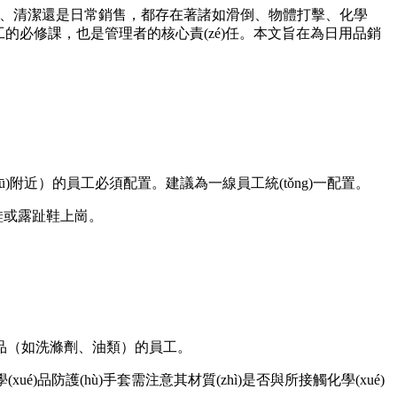
倉儲、理貨、清潔還是日常銷售，都存在著諸如滑倒、物體打擊、化學
一位員工的必修課，也是管理者的核心責(zé)任。本文旨在為日用品銷
qū)附近）的員工必須配置。建議為一線員工統(tǒng)一配置。
鞋或露趾鞋上崗。
商品（如洗滌劑、油類）的員工。
品防護(hù)手套需注意其材質(zhì)是否與所接觸化學(xué)