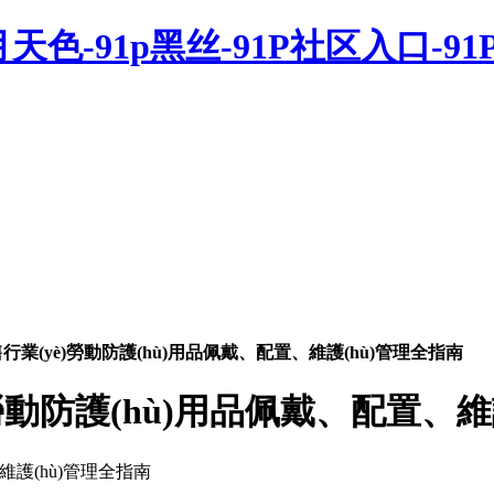
o五月天色-91p黑丝-91P社区入口-9
業(yè)勞動防護(hù)用品佩戴、配置、維護(hù)管理全指南
勞動防護(hù)用品佩戴、配置、維