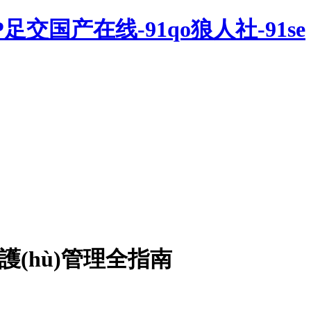
1P足交国产在线-91qo狼人社-91se
護(hù)管理全指南