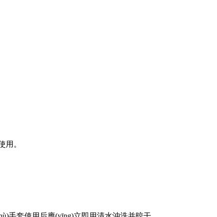
使用。
ù)手套使用后應(yīng)立即用清水沖洗并晾干。