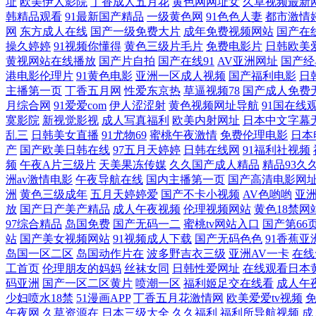
址
欧美伊人影院
丁香成人五月花
黄色网网址女
久草视频最新
院 人人妻天天碰 51黑料第一页 欧美亚洲日韩成人 天堂资源网站 麻豆视
韩精品观看
91最新国产精品
一级黄色网
91色色人妻
都市激情
网
东方成人在线
国产一级免费大片
成年免费视频网站
国产在
线 俺来也俺去也wwwse 在线影院 99热大 亚洲福利 91秒拍福利视频
操久婷婷
91视频你懂得
黄色三级片毛片
免费电影片
日韩欧美
黄视网站在线播放
国产片自拍
国产在线91
AV亚洲网址
国产经
电影在线看 一本道色逼 九一羞羞视频 91导航在线观看 精品人妻久久久专
港电影伦理片
91黄色电影
亚洲一区成人视频
国产福利电影
日
主播第一页
丁香五月网
性爱东京热
草逼视频78
国产成人免费
月综合网
91爱爱com
伊人涩涩射
黄色视频网址导航
91国在线
大师 岛国精品蜜臀在线 人妖狼人另类 超碰碰AV 最新中文字幕经典中文 
寞影院
新视觉影视
成人写真福利
欧美内射网址
日本中文字幕
乱三
日韩美女直播
91尤物69
蜜桃午夜激情
免费伦理电影
日本
月成人 www我爱操逼 五月天黄色视频 日韩毛片网站 神马影院首页 欧美视
产
国产欧美日韩在线
97五月天婷婷
日韩在线网
91福利社视频
频
午夜A片三级片
天美果冻传媒
久久国产成人精品
精品93久
洲av激情电影
午夜导航在线
国内主播第一页
国产高清电影网
合网 成人自慰网站香蕉 熟女风骚福利导航 免费观看黄色网址 最新电影在
洲
黄色三级成年
五月天婷婷爱
国产不卡小视频
AV色哟哟
亚
放
国产日产美产精品
成人午夜视频
伦理视频网站
黄色18禁网
搞爽老女人 日韩av网址大全
97综合精品
岛国免费
国产无码一二
蜜桃tv网站入口
国产第66
站
国产美女视频网站
91视频成人下载
国产无码色色
91香蕉亚
岛国一区二区
岛国动作片在
波多野吉衣三级
亚洲AV一卡
在线
工首页
伦理朋友的妈妈
丝袜女同
日韩性爱网址
在线观看日本
码亚洲
国产一区二区黄片
喷潮一区
福利姬足交在线看
成人午
少妇喷水18禁
51漫画APP
丁香五月花激情网
欧美爱爱tv视频
午夜网
久草资源在
日本三级大全
久久福利
福利所导航视频
成