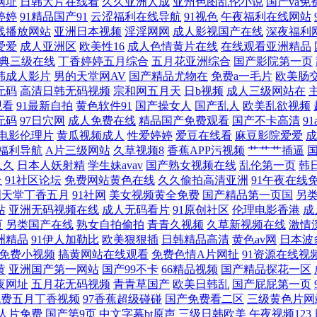
网址
日韩大片在线看
久久亚洲人成
亚州色图乱伦小说
国产va免
频中文字幕 91成人观看 久久h9热 欧美另内A∨ 狠狠鲁一鲁小逼片 操逼问址 国产三级在
婷婷
91精品国产91
云涩福利在线导航
91视色
午夜福利在线网站
线播放网站
亚洲日本视频
淫淫网网
成人影视国产在线
深夜福利
 天堂精品在线 2026日日操 日韩有码123 超碰人碰人 人人视频电脑板 欧韩一级精品 
爱爱
成人亚洲区
欧美性16
成人色情黄片在线
在线观看亚洲精品
典三级在线
丁香婷婷五月综合
五月花亚洲综合
国产影院第一页
区 97狠狠色 国产综合福利在线 97超碰人人干 高清在线电影 亚洲AV午夜剧场 超碰青
韩成人影片
男的天堂网AV
国产精品尤物在
免费a一毛片
欧美肠
无码
高清日韩无码视频
宗和网五月天
日b视频
成人三级网站在
观看
91最新自拍
黄色软件91
国产操女人
国产乱人
欧美乱欲视频
超碰人人爽在线 肏屄视频软件下载 东京热人妻网站 国产红杏导航 超碰日逼wwwcom 
无码
97日穴网
成人免费在线
精品国产免费观看
国产不卡高清
9
电影伦理片
黄瓜视频成人
性爱婷婷
爱豆在线看
麻豆影院爱爱
成
频导航福利 国产资源超碰 sese777 日屄图片 91热爆TS伪娘 大香蕉久久麻豆 日
福利导航
A片三级网站
久草视频8
香蕉APP污视频
艹艹艹插逼
久久
日本人妖射精
学生妹avav
国产熟女视频在线
乱伦第一页
韩
址
91社区论坛
免费网站黄色在线
久久偷拍高清亚洲
91午夜在线
线观看网站 午夜剧场伦理片 人人操人人 99蜜臀视频网 亚洲天天撸 激情四射天柳婷婷 成
洲天堂丁香五月
91社网
美女视频黄全免费
国产精品第一页国
另
站
亚洲无码视频在线
成人无码看片
91原创社区
伦理电影香港
成
 国产不卡每日更新 后入黑丝高跟 日韩亚色 天天直播 国产不卡二区 激情色色综合导航
页
另类国产在线
熟女自拍偷拍
青青久视频
久草新视频在线
激情
洲精品
91伊人加勒比
欧美狠狠插
日韩精品高清
黄色av网
日本波
免费小视频
搞黄网站在线观看
免费色情A片网扯
91资源在线视
黄
亚洲国产第一网站
国产99不卡
66精品视频
国产精品探花一区
夜网址
五月花无码视频
青青草国产
欧美日韩乱
国产屁屁第一页
免费五月丁香视频
97香蕉超级碰碰
国产免费看二区
三级黄色片网
人片免费
国产第9页
中文字幕bt原声
三级日韩欧美
午夜视频123